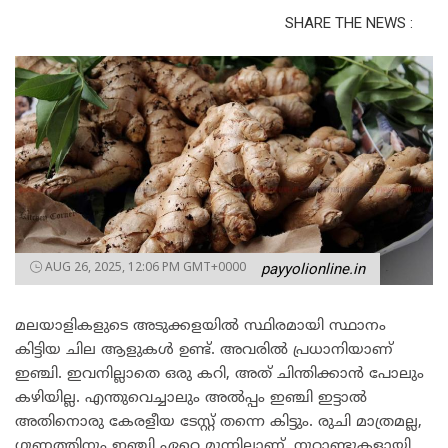
SHARE THE NEWS :
AUG 26, 2025, 12:06 PM GMT+0000
payyolionline.in
മലയാളികളുടെ അടുക്കളയിൽ സ്ഥിരമായി സ്ഥാനം
കിട്ടിയ ചില ആളുകൾ ഉണ്ട്. അവരിൽ പ്രധാനിയാണ്
ഇഞ്ചി. ഇവനില്ലാതെ ഒരു കറി, അത് ചിന്തിക്കാൻ പോലും
കഴിയില്ല. എന്തുവെച്ചാലും അൽപ്പം ഇഞ്ചി ഇട്ടാൽ
അതിനൊരു കേരളീയ ടേസ്റ്റ് തന്നെ കിട്ടും. രുചി മാത്രമല്ല,
ഗുണത്തിനും ഇഞ്ചി ഏറെ മുന്നിലാണ്. നൂറ്റാണ്ടുകളായി