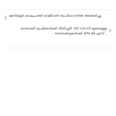
മണിയൂർ കൈപ്രത്ത് രാജീവൻ ബഹ്റൈനിൽ അന്തരിച്ചു
ബൈക്ക് പ്രേമികള്‍ക്ക് തിരിച്ചടി! 350 സി.സി മുതലുള്ള
ബൈക്കുകള്‍ക്ക് 40% ജി.എസ് ..