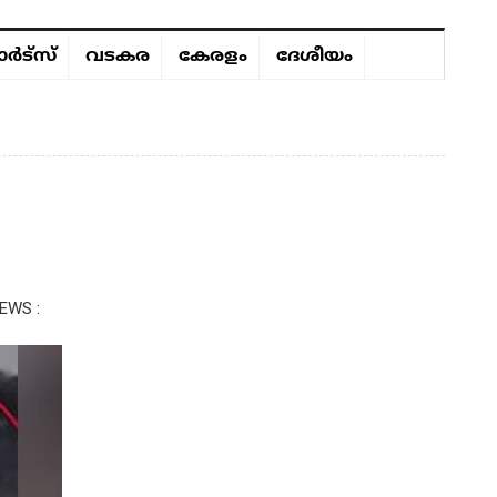
ർട്സ്
വടകര
കേരളം
ദേശീയം
EWS :