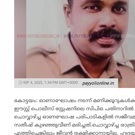
SEP 4, 2025, 1:36 PM GMT+0000
payyolionline.in
കോട്ടയം: ഓണാഘോഷം നടന്ന് മണിക്കൂറുകൾക്ക്
ഈസ്റ്റ് പൊലീസ് സ്റ്റേഷനിലെ സിപിഒ പതിനാറില്‍ കൊ
ചൊവ്വാഴ്ച്ച ഓണഘോഷ പരിപാടികളില്‍ സജീവമായി
സതീഷ് കുഴഞ്ഞുവീണ് മരിച്ചത്.ചൊവ്വാഴ്ച്ച രാത്
എത്തിച്ചെങ്കിലും ജീവന്‍ രക്ഷിക്കാനായില്ല.