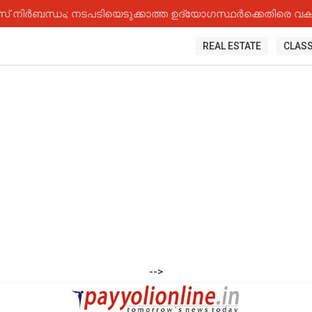
നിർബന്ധം; നടപടിയെടുക്കാത്ത ഉദ്യോ​ഗസ്ഥർക്കെതിരെ വകുപ
REAL ESTATE
CLASS
-->