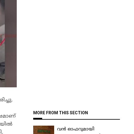
ച്ചു.
MORE FROM THIS SECTION
േഷമാണ്
യില്‍
വൻ ഓഫറുമായി
ി.