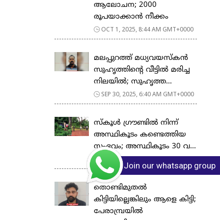
ആലോചന; 2000
രൂപയാക്കാൻ നീക്കം
OCT 1, 2025, 8:44 AM GMT+0000
മലപ്പുറത്ത് മധ്യവയസ്കൻ
സുഹൃത്തിന്‍റെ വീട്ടിൽ മരിച്ച
നിലയിൽ; സുഹൃത്ത...
SEP 30, 2025, 6:40 AM GMT+0000
സ്കൂള്‍ ഗ്രൗണ്ടിൽ നിന്ന്
അസ്ഥികൂടം കണ്ടെത്തിയ
സംഭവം; അസ്ഥികൂടം 30 വ...
SEP 21, 2025, 5:17 AM GMT+0000
Join our whatsapp group
തൊണ്ടിമുതല്‍
കിട്ടിയില്ലെങ്കിലും ആളെ കിട്ടി;
പേരാമ്പ്രയിൽ