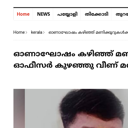
NEWS
Home
പയ്യോളി
തിക്കോടി
തുറയ
Home
kerala
ഓണാഘോഷം കഴിഞ്ഞ് മണിക്കൂറുകൾക്ക
ഓണാഘോഷം കഴിഞ്ഞ് മണി
ഓഫീസർ കുഴഞ്ഞു വീണ് മരി