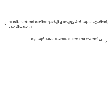
വി.ഡി. സതീശന് അഭിവാദ്യമർപ്പിച്ച് മേപ്പയ്യൂരിൽ യു.ഡി.എഫിന്റെ
ശക്തിപ്രകടനം
തുറയൂർ കോലാംങ്കൈ ചോയി (76) അന്തരിച്ചു.