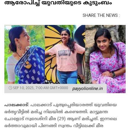
ആരോപിച്ച് യുവതിയുടെ കുടുംബം
SHARE THE NEWS :
SEP 10, 2025, 7:00 AM GMT+0000
payyolionline.in
പാലക്കാട്
: പാലക്കാട് പുതുപ്പെരിയാരത്ത് യുവതിയെ
ഭര്‍തൃവീട്ടിൽ മരിച്ച നിലയിൽ കണ്ടെത്തി. മാട്ടുമന്ത
ചോളോട് സ്വദേശിനി മീര (29) ആണ് മരിച്ചത്. ഇന്നലെ
ഭർത്താവുമായി പിണങ്ങി സ്വന്തം വീട്ടിലേക്ക് മീര